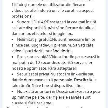
TikTok și numele de utilizator din fiecare
videoclip, oferindu-vă un clip curat, cu aspect
profesional..
Suport HD și 4K:
Descărcați la cea mai înaltă
calitate disponibilă, păstrând fiecare detaliu al
dansurilor, efectelor și imaginilor..
Nelimitat și gratuit:
Nu sunt necesare limite
zilnice sau upgrade-uri premium. Salvați câte
videoclipuri doriți, oricând doriți..
Procesare rapidă:
Videoclipurile procesează în
mai puțin de 10 secunde, datorită serverelor
noastre optimizate. Fără așteptare!!
Securizat și privat:
Nu stocăm link-urile sau
datele dumneavoastră personale. Descărcările
tale rămân între tine și dispozitivul tău..
Nu există anunțuri în Descărcări:
Ferestre pop-
up minime pe site, dar fișierele salvate sunt
curate și fără reclame..