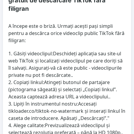
gratuit de descărcare TikTok fără
filigran
A începe este o briză. Urmați acești pași simpli
pentru a descărca orice videoclip public TikTok fără
filigran:
Găsiți videoclipul:
Deschideți aplicația sau site-ul
web TikTok și localizați videoclipul pe care doriți să
îl salvați. Asigurați-vă că este public - videoclipurile
private nu pot fi descărcate..
Copiați linkul:
Atingeți butonul de partajare
(pictograma săgeată) și selectați „Copiați linkul”.
Aceasta captează adresa URL a videoclipului..
Lipiți în instrumentul nostru:
Accesați
tikloader.co/tiktok-no-watermark și inserați linkul în
caseta de introducere. Apăsați „Descărcați”."
Alege calitate:
Previzualizează videoclipul și
selectează rezoluția preferată – până la HD 1080p..