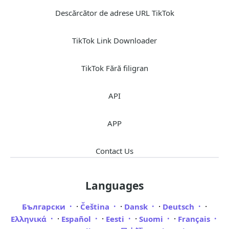
Descărcător de adrese URL TikTok
TikTok Link Downloader
TikTok Fără filigran
API
APP
Contact Us
Languages
·
·
·
·
Български
Čeština
Dansk
Deutsch
·
·
·
·
Ελληνικά
Español
Eesti
Suomi
Français