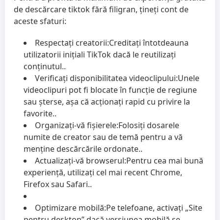
de descărcare tiktok fără filigran, țineți cont de
aceste sfaturi:
Respectați creatorii:
Creditați întotdeauna
utilizatorii inițiali TikTok dacă le reutilizați
conținutul..
Verificați disponibilitatea videoclipului:
Unele
videoclipuri pot fi blocate în funcție de regiune
sau șterse, așa că acționați rapid cu privire la
favorite..
Organizați-vă fișierele:
Folosiți dosarele
numite de creator sau de temă pentru a vă
menține descărcările ordonate..
Actualizați-vă browserul:
Pentru cea mai bună
experiență, utilizați cel mai recent Chrome,
Firefox sau Safari..
Optimizare mobilă:
Pe telefoane, activați „Site
pentru desktop” dacă versiunea mobilă se