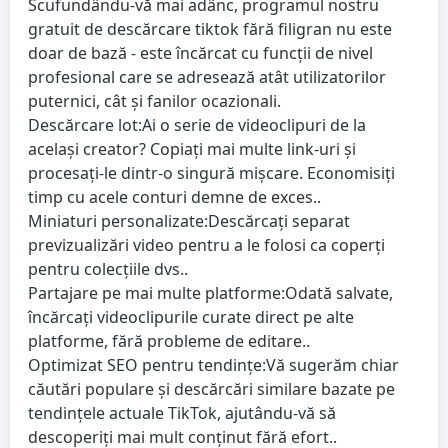
Scufundându-vă mai adânc, programul nostru
gratuit de descărcare tiktok fără filigran nu este
doar de bază - este încărcat cu funcții de nivel
profesional care se adresează atât utilizatorilor
puternici, cât și fanilor ocazionali.
Descărcare lot:
Ai o serie de videoclipuri de la
același creator? Copiați mai multe link-uri și
procesați-le dintr-o singură mișcare. Economisiți
timp cu acele conturi demne de exces..
Miniaturi personalizate:
Descărcați separat
previzualizări video pentru a le folosi ca coperți
pentru colecțiile dvs..
Partajare pe mai multe platforme:
Odată salvate,
încărcați videoclipurile curate direct pe alte
platforme, fără probleme de editare..
Optimizat SEO pentru tendințe:
Vă sugerăm chiar
căutări populare și descărcări similare bazate pe
tendințele actuale TikTok, ajutându-vă să
descoperiți mai mult conținut fără efort..