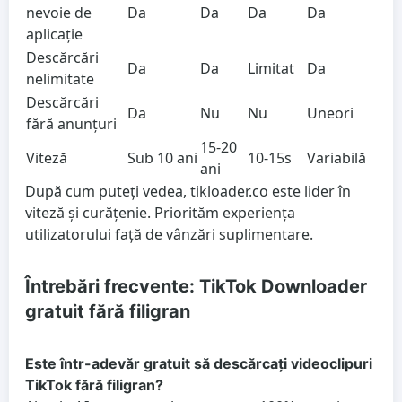
nevoie de
Da
Da
Da
Da
aplicație
Descărcări
Da
Da
Limitat
Da
nelimitate
Descărcări
Da
Nu
Nu
Uneori
fără anunțuri
15-20
Viteză
Sub 10 ani
10-15s
Variabilă
ani
După cum puteți vedea, tikloader.co este lider în
viteză și curățenie. Priorităm experiența
utilizatorului față de vânzări suplimentare.
Întrebări frecvente: TikTok Downloader
gratuit fără filigran
Este într-adevăr gratuit să descărcați videoclipuri
TikTok fără filigran?