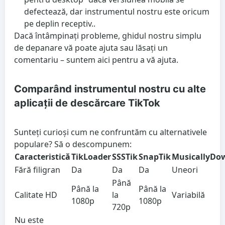
defectează, dar instrumentul nostru este oricum
pe deplin receptiv..
Dacă întâmpinați probleme, ghidul nostru simplu
de depanare vă poate ajuta sau lăsați un
comentariu – suntem aici pentru a vă ajuta.
Comparând instrumentul nostru cu alte
aplicații de descărcare TikTok
Sunteți curioși cum ne confruntăm cu alternativele
populare? Să o descompunem:
Caracteristică
TikLoader
SSSTik
SnapTik
MusicallyDo
Fără filigran
Da
Da
Da
Uneori
Până
Până la
Până la
Calitate HD
la
Variabilă
1080p
1080p
720p
Nu este