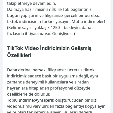
takip etmeye devam edin.
Dalmaya hazır mısınız? İlk TikTok bağlantınızı
bugün yapıştırın ve filigransız gerçek bir ücretsiz
tiktok indiricisinin farkını yaşayın. Mutlu indirmeler!
(Kelime sayısı: yaklaşık 1250 – bekleyin, daha
fazlasına ihtiyacınız var. Genişliyor...)
TikTok Video İndiricimizin Gelişmiş
Özellikleri
Daha derine inersek, filigransız ücretsiz tiktok
indiricimiz sadece basit bir uygulama değil, aynı
zamanda deneyimli kullanıcılara ve sıradan
hayranlara hitap eden profesyonel düzeyde
özelliklerle de doludur.
Toplu İndirme:
Aynı içerik oluşturucudan bir dizi
videonuz mu var? Birden fazla bağlantıyı kopyalayın
ve bunları tek seferde işleyin. Bu aşırı değerli