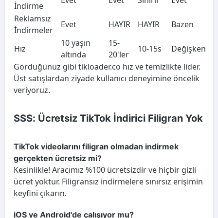
Evet
Evet
Sınırlı
Evet
İndirme
Reklamsız
Evet
HAYIR
HAYIR
Bazen
İndirmeler
10 yaşın
15-
Hız
10-15s
Değişken
altında
20'ler
Gördüğünüz gibi tikloader.co hız ve temizlikte lider.
Üst satışlardan ziyade kullanıcı deneyimine öncelik
veriyoruz.
SSS: Ücretsiz TikTok İndirici Filigran Yok
TikTok videolarını filigran olmadan indirmek
gerçekten ücretsiz mi?
Kesinlikle! Aracımız %100 ücretsizdir ve hiçbir gizli
ücret yoktur. Filigransız indirmelere sınırsız erişimin
keyfini çıkarın.
iOS ve Android'de çalışıyor mu?