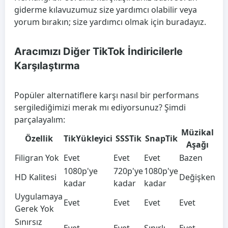
giderme kılavuzumuz size yardımcı olabilir veya
yorum bırakın; size yardımcı olmak için buradayız.
Aracımızı Diğer TikTok İndiricilerle
Karşılaştırma
Popüler alternatiflere karşı nasıl bir performans
sergilediğimizi merak mı ediyorsunuz? Şimdi
parçalayalım:
Müzikal
Özellik
TikYükleyici
SSSTik
SnapTik
Aşağı
Filigran Yok
Evet
Evet
Evet
Bazen
1080p'ye
720p'ye
1080p'ye
HD Kalitesi
Değişken
kadar
kadar
kadar
Uygulamaya
Evet
Evet
Evet
Evet
Gerek Yok
Sınırsız