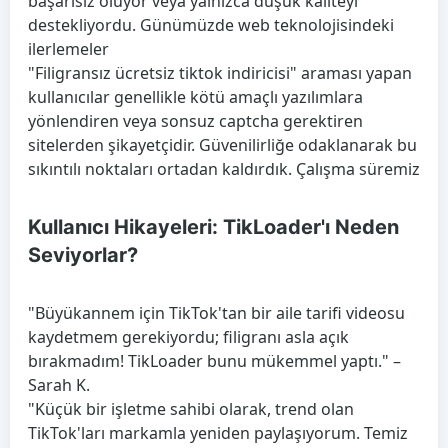
başarısız oluyor veya yalnızca düşük kaliteyi
destekliyordu. Günümüzde web teknolojisindeki
ilerlemeler
"Filigransız ücretsiz tiktok indiricisi" araması yapan
kullanıcılar genellikle kötü amaçlı yazılımlara
yönlendiren veya sonsuz captcha gerektiren
sitelerden şikayetçidir. Güvenilirliğe odaklanarak bu
sıkıntılı noktaları ortadan kaldırdık. Çalışma süremiz
Kullanıcı Hikayeleri: TikLoader'ı Neden
Seviyorlar?
"Büyükannem için TikTok'tan bir aile tarifi videosu
kaydetmem gerekiyordu; filigranı asla açık
bırakmadım! TikLoader bunu mükemmel yaptı." –
Sarah K.
"Küçük bir işletme sahibi olarak, trend olan
TikTok'ları markamla yeniden paylaşıyorum. Temiz