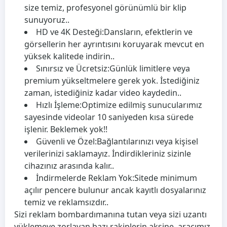
size temiz, profesyonel görünümlü bir klip
sunuyoruz..
HD ve 4K Desteği:
Dansların, efektlerin ve
görsellerin her ayrıntısını koruyarak mevcut en
yüksek kalitede indirin..
Sınırsız ve Ücretsiz:
Günlük limitlere veya
premium yükseltmelere gerek yok. İstediğiniz
zaman, istediğiniz kadar video kaydedin..
Hızlı İşleme:
Optimize edilmiş sunucularımız
sayesinde videolar 10 saniyeden kısa sürede
işlenir. Beklemek yok!!
Güvenli ve Özel:
Bağlantılarınızı veya kişisel
verilerinizi saklamayız. İndirdikleriniz sizinle
cihazınız arasında kalır..
İndirmelerde Reklam Yok:
Sitede minimum
açılır pencere bulunur ancak kayıtlı dosyalarınız
temiz ve reklamsızdır..
Sizi reklam bombardımanına tutan veya sizi uzantı
yüklemeye zorlayan bazı rakiplerin aksine, aracımız