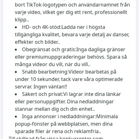
bort TikTok-logotypen och användarnamnet från
varje video, vilket ger dig ett rent, professionellt
klipp..
HD- och 4K-stöd:
Ladda ner i högsta
tillgängliga kvalitet, bevara varje detalj av danser,
effekter och bilder..
Obegränsat och gratis:
Inga dagliga gränser
eller premiumuppgraderingar behövs. Spara så
många videor du vill, när du vill..
Snabb bearbetning:
Videor bearbetas på
under 10 sekunder, tack vare våra optimerade
servrar. Ingen väntan!!
Säkert och privat:
Vi lagrar inte dina länkar
eller personuppgifter. Dina nedladdningar
stannar mellan dig och din enhet..
Inga annonser i nedladdningar:
Minimala
popup-fönster på webbplatsen, men dina
sparade filer är rena och reklamfria..
Till skillnad från vissa konkurrenter som