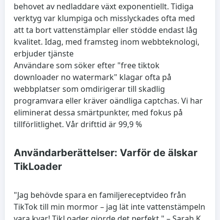
behovet av nedladdare växt exponentiellt. Tidiga
verktyg var klumpiga och misslyckades ofta med
att ta bort vattenstämplar eller stödde endast låg
kvalitet. Idag, med framsteg inom webbteknologi,
erbjuder tjänste
Användare som söker efter "free tiktok
downloader no watermark" klagar ofta på
webbplatser som omdirigerar till skadlig
programvara eller kräver oändliga captchas. Vi har
eliminerat dessa smärtpunkter, med fokus på
tillförlitlighet. Vår drifttid är 99,9 %
Användarberättelser: Varför de älskar
TikLoader
"Jag behövde spara en familjereceptvideo från
TikTok till min mormor – jag lät inte vattenstämpeln
vara kvar! TikLoader gjorde det perfekt." – Sarah K.