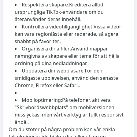
Respektera skapare:
Kreditera alltid
ursprungliga TikTok-användare om du
återanvänder deras innehåll..
Kontrollera videotillgänglighet:
Vissa videor
kan vara regionlåsta eller raderade, så agera
snabbt på favoriter..
Organisera dina filer:
Använd mappar
namngivna av skapare eller tema för att hålla
ordning på dina nedladdningar..
Uppdatera din webbläsare:
För den
smidigaste upplevelsen, använd den senaste
Chrome, Firefox eller Safari..
Mobiloptimering:
På telefoner, aktivera
"Skrivbordswebbplats" om mobilversionen
misslyckas, men vårt verktyg är fullt responsivt
ändå..
Om du stöter på några problem kan vår enkla
felsökningsguide hjälpa dig, eller släpp en