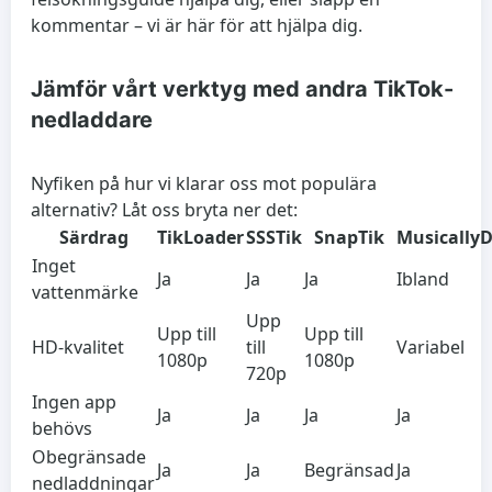
kommentar – vi är här för att hjälpa dig.
Jämför vårt verktyg med andra TikTok-
nedladdare
Nyfiken på hur vi klarar oss mot populära
alternativ? Låt oss bryta ner det:
Särdrag
TikLoader
SSSTik
SnapTik
Musically
Inget
Ja
Ja
Ja
Ibland
vattenmärke
Upp
Upp till
Upp till
HD-kvalitet
till
Variabel
1080p
1080p
720p
Ingen app
Ja
Ja
Ja
Ja
behövs
Obegränsade
Ja
Ja
Begränsad
Ja
nedladdningar