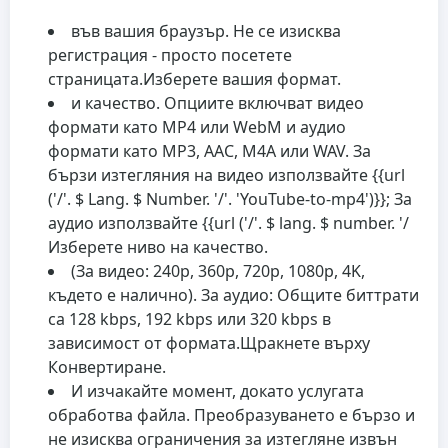
във вашия браузър. Не се изисква
регистрация - просто посетете
страницата.
Изберете вашия формат.
и качество. Опциите включват видео
формати като MP4 или WebM и аудио
формати като MP3, AAC, M4A или WAV. За
бързи изтегляния на видео използвайте {{url
('/'. $ Lang. $ Number. '/'. 'YouTube-to-mp4')}}; За
аудио използвайте {{url ('/'. $ lang. $ number. '/
Изберете ниво на качество.
(За видео: 240p, 360p, 720p, 1080p, 4K,
където е налично). За аудио: Общите биттрати
са 128 kbps, 192 kbps или 320 kbps в
зависимост от формата.
Щракнете върху
Конвертиране.
И изчакайте момент, докато услугата
обработва файла. Преобразуването е бързо и
не изисква ограничения за изтегляне извън