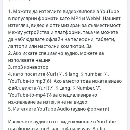
Можете да изтеглите видеоклипове в YouTube
в популярни формати като MP4 и WebM. Нашият
изтеглящ видео е оптимизиран за съвместимост
между устройства и платформи, така че можете
да наблюдавате офлайн на телефони, таблети,
лаптопи или настолни компютри. За
Ако искате специално аудио, можете да
използвате нашия
mp3 конвертор
като посетите {{url ('/'. $ lang. $ number. '/'.
'YouTube-to mp3')}}. Ако вместо това искате видео
файл, вижте {{url ('/'. $ Lang. $ Number. '/'.
'YouTube-to-mp4')}} за специализирано
изживяване за изтегляне на видео.
Изтеглете YouTube Audio (аудио формати)
Извлечете аудиото от видеоклипове в YouTube
във формати mp3, aac, m4a или wav. Audio