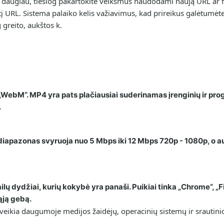
goti daugiau, tiesiog pakartokite veiksmus naudodami naują URL ar 
tį URL. Sistema palaiko kelis važiavimus, kad prireikus galėtumėte 
 greito, aukštos k.
 „WebM“. MP4 yra pats plačiausiai suderinamas įrenginių ir pr
.
 diapazonas svyruoja nuo 5 Mbps iki 12 Mbps 720p - 1080p, o au
lų dydžiai, kurių kokybė yra panaši. Puikiai tinka „Chrome“, „F
mąją gebą.
ikia daugumoje medijos žaidėjų, operacinių sistemų ir srautini