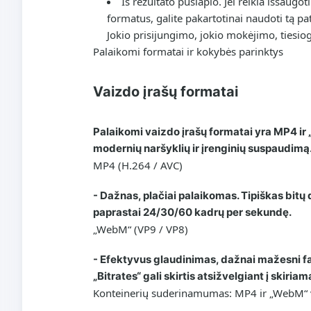
Iš rezultato puslapio. Jei reikia išsau
formatus, galite pakartotinai naudoti tą pa
Jokio prisijungimo, jokio mokėjimo, tiesiog
Palaikomi formatai ir kokybės parinktys
Vaizdo įrašų formatai
Palaikomi vaizdo įrašų formatai yra MP4 ir
modernių naršyklių ir įrenginių suspaudimą
MP4 (H.264 / AVC)
- Dažnas, plačiai palaikomas. Tipiškas bitų
paprastai 24/30/60 kadrų per sekundę.
„WebM“ (VP9 / VP8)
- Efektyvus glaudinimas, dažnai mažesni fai
„Bitrates“ gali skirtis atsižvelgiant į skiria
Konteinerių suderinamumas: MP4 ir „WebM“ ve