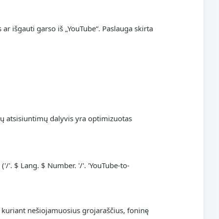
s ar išgauti garso iš „YouTube“. Paslauga skirta
šų atsisiuntimų dalyvis yra optimizuotas
 ('/'. $ Lang. $ Number. '/'. 'YouTube-to-
kuriant nešiojamuosius grojaraščius, foninę