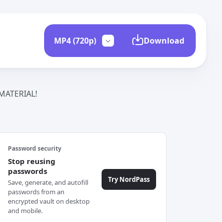
Download
ATERIAL!
Password security
Stop reusing
passwords
Try NordPass
Save, generate, and autofill
passwords from an
encrypted vault on desktop
and mobile.