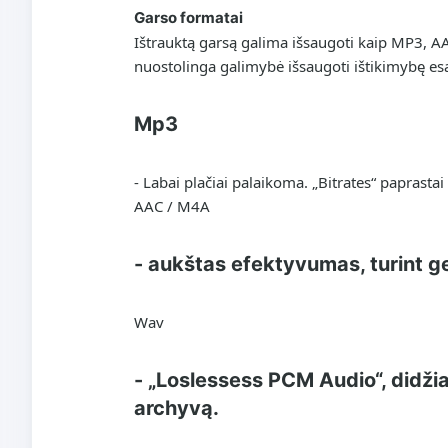
Garso formatai
Ištrauktą garsą galima išsaugoti kaip MP3, A
nuostolinga galimybė išsaugoti ištikimybę es
Mp3
- Labai plačiai palaikoma. „Bitrates“ paprastai
AAC / M4A
- aukštas efektyvumas, turint g
Wav
- „Loslessess PCM Audio“, didžiau
archyvą.