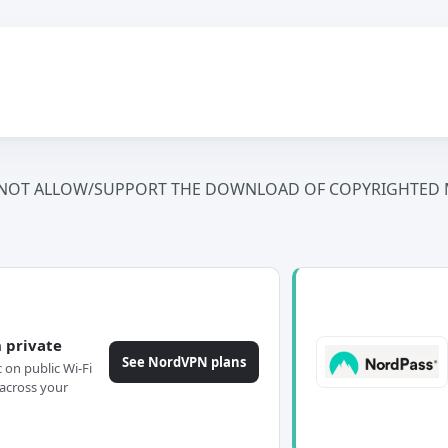
NOT ALLOW/SUPPORT THE DOWNLOAD OF COPYRIGHTED M
 private
See NordVPN plans
c on public Wi-Fi
across your