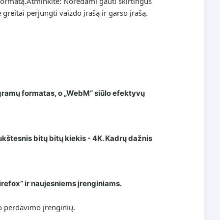
formatą.
Atminkite: Norėdami gauti skirtingus
greitai perjungti vaizdo įrašą ir garso įrašą.
ogramų formatas, o „WebM“ siūlo efektyvų
kštesnis bitų bitų kiekis - 4K. Kadrų dažnis
irefox“ ir naujesniems įrenginiams.
o perdavimo įrenginių.