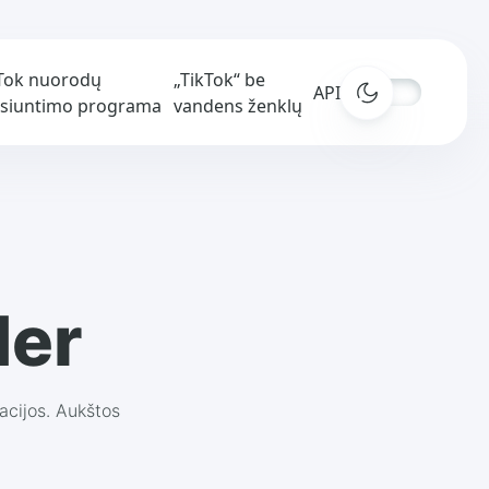
Tok nuorodų
„TikTok“ be
APIs
isiuntimo programa
vandens ženklų
der
racijos. Aukštos