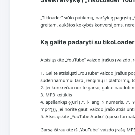
Sveiki atvykę į „TikoLoader Yo
„Tikloader“ siūlo patikimą, naršyklę pagrįstą „
greitam, aukštos kokybės konversijoms, nereik
Ką galite padaryti su tikoLoader
Atsisiųskite „YouTube“ vaizdo įrašus (vaizdo į
Galite atsisiųsti „YouTube“ vaizdo įrašus p
suderinamumui tarp įrenginių ir platformų, tod
Jei konkrečiai norite garso, galite naudoti
MP3 keitiklis
apsilankęs {{url ('/'. $ lang. $ numeris. '/'. 
mp4')}}, jei norite gauti vaizdo įrašo atsisiunt
Atsisiųskite „YouTube Audio“ (garso format
Garsą ištraukite iš „YouTube“ vaizdo įrašų M