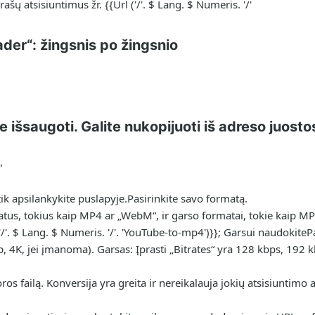
ašų atsisiuntimus žr. {{Url ('/'. $ Lang. $ Numeris. '/'
er“: žingsnis po žingsnio
ite išsaugoti. Galite nukopijuoti iš adreso juos
“
tik apsilankykite puslapyje.
Pasirinkite savo formatą.
atus, tokius kaip MP4 ar „WebM“, ir garso formatai, tokie kaip 
'/'. $ Lang. $ Numeris. '/'. 'YouTube-to-mp4')}}; Garsui naudokite
P
, 4K, jei įmanoma). Garsas: Įprasti „Bitrates“ yra 128 kbps, 192 k
os failą. Konversija yra greita ir nereikalauja jokių atsisiuntimo 