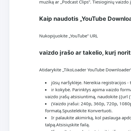
muziką ar „Podcast Clips“. Tiesioginių vaizdo įr
Kaip naudotis „YouTube Download
Nukopijuokite „YouTube“ URL
vaizdo įrašo ar takelio, kurį nor
Atidarykite „TikoLoader YouTube Downloader
jūsų naršyklėje. Nereikia registracijos - 
ir kokybė. Parinktys apima vaizdo form
vaizdo įrašų atsisiuntimą, naudokite {{url (
(Vaizdo įrašui: 240p, 360p, 720p, 1080p
formatą.
Spustelėkite Konvertuoti.
Ir palaukite akimirką, kol paslauga apdor
talpą.
Atsisiųskite failą.