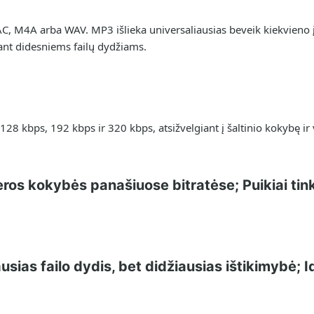
AC, M4A arba WAV. MP3 išlieka universaliausias beveik kiekvieno 
ant didesniems failų dydžiams.
 128 kbps, 192 kbps ir 320 kbps, atsižvelgiant į šaltinio kokybę ir
eros kokybės panašiuose bitratėse; Puikiai tin
sias failo dydis, bet didžiausias ištikimybė; I