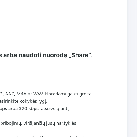
tos arba naudoti nuorodą „Share“.
MP3, AAC, M4A ar WAV. Norėdami gauti greitą
asirinkite kokybės lygį.
bps arba 320 kbps, atsižvelgiant į
apribojimų, viršijančių jūsų naršyklės