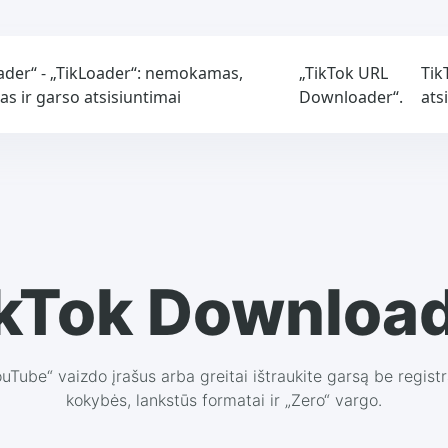
der“ - „TikLoader“: nemokamas,
„TikTok URL
Tik
as ir garso atsisiuntimai
Downloader“.
ats
kTok Downloa
ouTube“ vaizdo įrašus arba greitai ištraukite garsą be regist
kokybės, lankstūs formatai ir „Zero“ vargo.