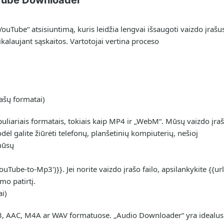
uTube Downloader“
YouTube“ atsisiuntimą, kuris leidžia lengvai išsaugoti vaizdo įrašu
alaujant sąskaitos. Vartotojai vertina proceso
rašų formatai)
opuliariais formatais, tokiais kaip MP4 ir „WebM“. Mūsų vaizdo įra
ėl galite žiūrėti telefonų, planšetinių kompiuterių, nešioj
 mūsų
'YouTube-to-Mp3')}}. Jei norite vaizdo įrašo failo, apsilankykite {{url
imo patirtį.
ai)
P3, AAC, M4A ar WAV formatuose. „Audio Downloader“ yra idealus 