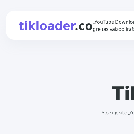
tikloader
.co
„YouTube Downloa
greitas vaizdo įraš
Ti
Atsisiųskite „Y