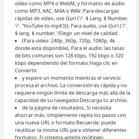
video como MP4 o WebM, y formatos de audio
como MP3, AAC, M4A o WAV. Para descargas
rápidas de video, use {{url ('/'. $ Lang. $ Number.
'/'. 'YouTube-to-mp4')}}; Para audio, use {{url ('/'.
$ lang. $ number. '/
Elegir un nivel de calidad.
(Para video: 240p, 360p, 720p, 1080p, 4k
donde está disponible). Para el audio: las tasas
de bits comunes son 128 kbps, 192 kbps o 320
kbps dependiendo del formato.
Haga clic en
Convertir.
y espere un momento mientras el servicio
procesa el archivo. La conversión es rápida y no
requiere ningún límite de descarga más allá de la
capacidad de su navegador.
Descarga tu archivo.
de la página de resultados. Si necesita
ahorrar más, simplemente repita los pasos con
una nueva URL o formato.
Recuerde: puede
reutilizar la misma URL para obtener diferentes
formatos. El sistema admite múltiples