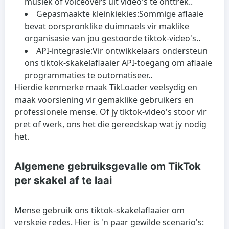
musiek of voiceovers uit video's te onttrek..
Gepasmaakte kleinkiekies:
Sommige aflaaie
bevat oorspronklike duimnaels vir maklike
organisasie van jou gestoorde tiktok-video's..
API-integrasie:
Vir ontwikkelaars ondersteun
ons tiktok-skakelaflaaier API-toegang om aflaaie
programmaties te outomatiseer..
Hierdie kenmerke maak TikLoader veelsydig en
maak voorsiening vir gemaklike gebruikers en
professionele mense. Of jy tiktok-video's stoor vir
pret of werk, ons het die gereedskap wat jy nodig
het.
Algemene gebruiksgevalle om TikTok
per skakel af te laai
Mense gebruik ons ​​tiktok-skakelaflaaier om
verskeie redes. Hier is 'n paar gewilde scenario's: