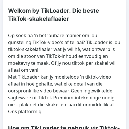
Welkom by TikLoader: Die beste
TikTok-skakelaflaaier
Op soek na 'n betroubare manier om jou
gunsteling TikTok-video's af te laai? TikLoader is jou
tiktok-skakelaflaaier wat jy wil hê, wat ontwerp is
om die stoor van TikTok-inhoud eenvoudig en
moeitevry te maak. Of jy nou tiktok per skakel wil
aflaai om vanl
Met TikLoader kan jy moeiteloos 'n tiktok-video
aflaai in hoë gehalte, wat elke detail van die
oorspronklike video bewaar. Geen ingewikkelde
sagteware of TikTok Premium-intekeninge nodig
nie – plak net die skakel en laai dit onmiddellik af.
Ons platform g
Hoe om TikLoader te gebruik vir Tiktok-