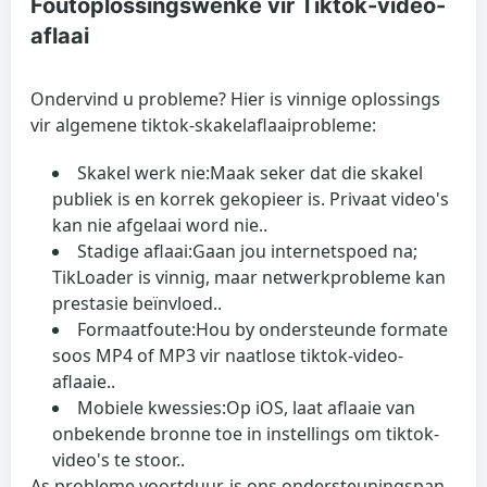
Foutoplossingswenke vir Tiktok-video-
aflaai
Ondervind u probleme? Hier is vinnige oplossings
vir algemene tiktok-skakelaflaaiprobleme:
Skakel werk nie:
Maak seker dat die skakel
publiek is en korrek gekopieer is. Privaat video's
kan nie afgelaai word nie..
Stadige aflaai:
Gaan jou internetspoed na;
TikLoader is vinnig, maar netwerkprobleme kan
prestasie beïnvloed..
Formaatfoute:
Hou by ondersteunde formate
soos MP4 of MP3 vir naatlose tiktok-video-
aflaaie..
Mobiele kwessies:
Op iOS, laat aflaaie van
onbekende bronne toe in instellings om tiktok-
video's te stoor..
As probleme voortduur, is ons ondersteuningspan