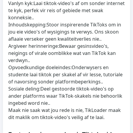
Vanlyn kyk:
Laai tiktok-video's af om sonder internet
te kyk, perfek vir reis of gebiede met swak
konneksie..
Inhoudskepping:
Stoor inspirerende TikToks om in
jou eie video's of wysigings te verwys. Ons skoon
aflaaie verseker geen kwaliteitverlies nie..
Argiveer herinneringe:
Bewaar gesinsvideo's,
neigings of virale oomblikke wat van TikTok kan
verdwyn..
Opvoedkundige doeleindes:
Onderwysers en
studente laai tiktok per skakel af vir lesse, tutoriale
of navorsing sonder platformbeperkings..
Sosiale deling:
Deel gestoorde tiktok-video's op
ander platforms waar TikTok-skakels nie behoorlik
ingebed word nie..
Maak nie saak wat jou rede is nie, TikLoader maak
dit maklik om tiktok-video's veilig af te laai.