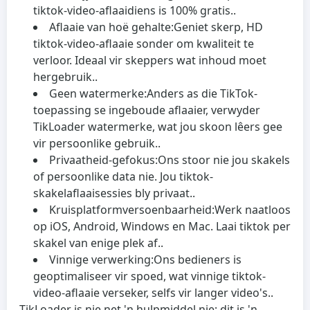
tiktok-video-aflaaidiens is 100% gratis..
Aflaaie van hoë gehalte:
Geniet skerp, HD
tiktok-video-aflaaie sonder om kwaliteit te
verloor. Ideaal vir skeppers wat inhoud moet
hergebruik..
Geen watermerke:
Anders as die TikTok-
toepassing se ingeboude aflaaier, verwyder
TikLoader watermerke, wat jou skoon lêers gee
vir persoonlike gebruik..
Privaatheid-gefokus:
Ons stoor nie jou skakels
of persoonlike data nie. Jou tiktok-
skakelaflaaisessies bly privaat..
Kruisplatformversoenbaarheid:
Werk naatloos
op iOS, Android, Windows en Mac. Laai tiktok per
skakel van enige plek af..
Vinnige verwerking:
Ons bedieners is
geoptimaliseer vir spoed, wat vinnige tiktok-
video-aflaaie verseker, selfs vir langer video's..
TikLoader is nie net 'n hulpmiddel nie; dit is 'n