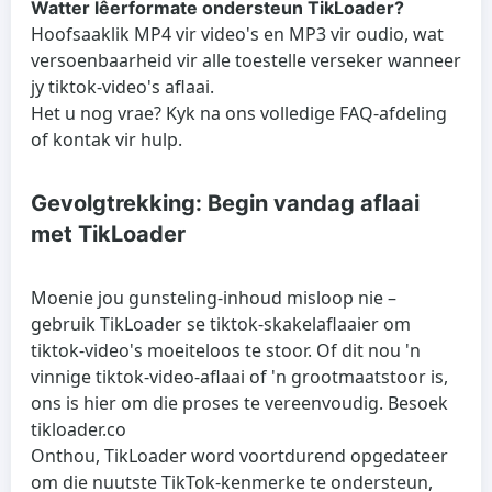
Watter lêerformate ondersteun TikLoader?
Hoofsaaklik MP4 vir video's en MP3 vir oudio, wat
versoenbaarheid vir alle toestelle verseker wanneer
jy tiktok-video's aflaai.
Het u nog vrae? Kyk na ons volledige FAQ-afdeling
of kontak vir hulp.
Gevolgtrekking: Begin vandag aflaai
met TikLoader
Moenie jou gunsteling-inhoud misloop nie –
gebruik TikLoader se tiktok-skakelaflaaier om
tiktok-video's moeiteloos te stoor. Of dit nou 'n
vinnige tiktok-video-aflaai of 'n grootmaatstoor is,
ons is hier om die proses te vereenvoudig. Besoek
tikloader.co
Onthou, TikLoader word voortdurend opgedateer
om die nuutste TikTok-kenmerke te ondersteun,