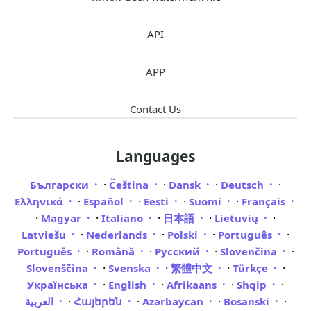
API
APP
Contact Us
Languages
·
·
·
·
Български
Čeština
Dansk
Deutsch
·
·
·
·
Ελληνικά
Español
Eesti
Suomi
Français
·
·
·
·
·
Magyar
Italiano
日本語
Lietuvių
·
·
·
·
Latviešu
Nederlands
Polski
Português
·
·
·
·
Português
Română
Русский
Slovenčina
·
·
·
·
Slovenščina
Svenska
繁體中文
Türkçe
·
·
·
·
Українська
English
Afrikaans
Shqip
·
·
·
·
العربية
Հայերեն
Azərbaycan
Bosanski