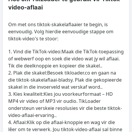
video-aflaai
Om met ons tiktok-skakelaflaaier te begin, is
eenvoudig. Volg hierdie eenvoudige stappe om
tiktok-video's te stoor:
Vind die TikTok-video:
Maak die TikTok-toepassing
of webwerf oop en soek die video wat jy wil aflaai.
Tik die deelknoppie en kopieer die skakel..
Plak die skakel:
Besoek tikloader.co en gaan na
die tiktok-skakelaflaai-bladsy. Plak die gekopieerde
skakel in die invoerveld wat verskaf word..
Kies kwaliteit:
Kies jou voorkeurformaat – HD
MP4 vir video of MP3 vir oudio. TikLoader
ondersteun verskeie resolusies vir die beste tiktok-
video-aflaai-ervaring..
Aflaai:
Klik op die aflaai-knoppie en wag vir die
lêer om te verwerk. Jou tiktok-video-aflaai sal binne