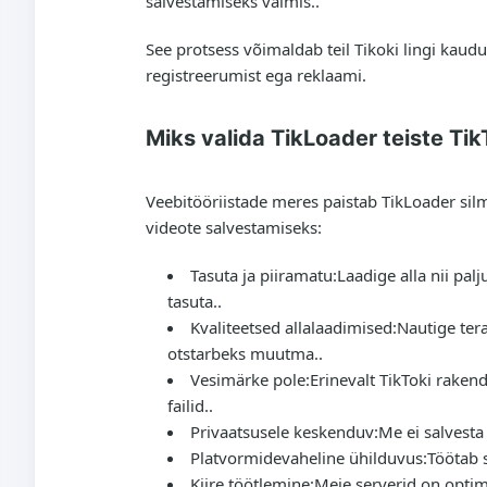
salvestamiseks valmis..
See protsess võimaldab teil Tikoki lingi kaudu 
registreerumist ega reklaami.
Miks valida TikLoader teiste Tik
Veebitööriistade meres paistab TikLoader silma
videote salvestamiseks:
Tasuta ja piiramatu:
Laadige alla nii pal
tasuta..
Kvaliteetsed allalaadimised:
Nautige tera
otstarbeks muutma..
Vesimärke pole:
Erinevalt TikToki raken
failid..
Privaatsusele keskenduv:
Me ei salvesta 
Platvormidevaheline ühilduvus:
Töötab s
Kiire töötlemine:
Meie serverid on optime