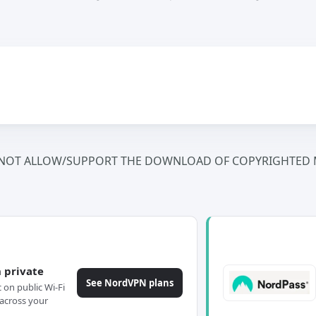
NOT ALLOW/SUPPORT THE DOWNLOAD OF COPYRIGHTED M
 private
See NordVPN plans
c on public Wi-Fi
across your