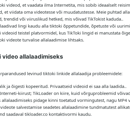
toki videod, et vaadata ilma Internetita, mis sobib ideaalselt rei
d, et viidata oma videotesse või muudatustesse. Meie puhtad allal
, trendid või viiruslikud hetked, mis võivad TikTokist kaduda..
laadivad lingi kaudu alla tiktoki õppetundide, õpetuste või uurim
 videoid teistel platvormidel, kus TikToki lingid ei manustata õiges
 videote turvalise allalaadimise lihtsaks.
 video allalaadimiseks
parandused levinud tiktoki linkide allalaadija probleemidele:
ik ja õigesti kopeeritud. Privaatseid videoid ei saa alla laadida..
Interneti-kiirust; TikLoader on kiire, kuid võrguprobleemid võiva
s allalaadimiseks pidage kinni toetatud vormingutest, nagu MP4 
i videote salvestamise seadetes allalaadimine tundmatutest allikate
d saadaval tikloader.co kontaktivormi kaudu.