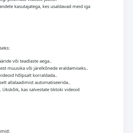
tuhandete kasutajatega, kes usaldavad meid iga
seks:
ääride või teadlaste aega..
test muusika või järelkõnede eraldamiseks..
videoid hõlpsalt korraldada..
selt allalaadimist automatiseerida..
Ükskõik, kas salvestate tiktoki videoid
umid: