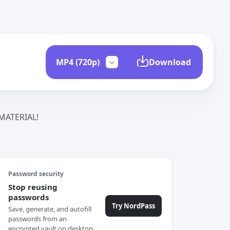
Download
ATERIAL!
Password security
Stop reusing
passwords
Try NordPass
Save, generate, and autofill
passwords from an
encrypted vault on desktop