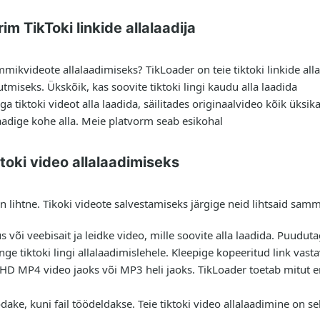
m TikToki linkide allalaadija
mmikvideote allalaadimiseks? TikLoader on teie tiktoki linkide alla
miseks. Ükskõik, kas soovite tiktoki lingi kaudu alla laadida
ga tiktoki videot alla laadida, säilitades originaalvideo kõik üksik
 laadige kohe alla. Meie platvorm seab esikohal
toki video allalaadimiseks
on lihtne. Tikoki videote salvestamiseks järgige neid lihtsaid sam
 või veebisait ja leidke video, mille soovite alla laadida. Puudut
nge tiktoki lingi allalaadimislehele. Kleepige kopeeritud link vasta
 HD MP4 video jaoks või MP3 heli jaoks. TikLoader toetab mitut e
ake, kuni fail töödeldakse. Teie tiktoki video allalaadimine on s