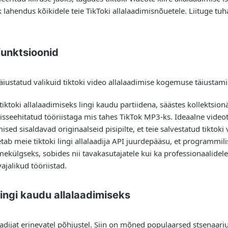
klik lahendus kõikidele teie TikToki allalaadimisnõuetele. Liituge 
afunktsioonid
iustatud valikuid tiktoki video allalaadimise kogemuse täiustami
tiktoki allalaadimiseks lingi kaudu partiidena, säästes kollektsion
isseehitatud tööriistaga mis tahes TikTok MP3-ks. Ideaalne video
sed sisaldavad originaalseid pisipilte, et teie salvestatud tiktoki 
tab meie tiktoki lingi allalaadija API juurdepääsu, et programmili
lgseks, sobides nii tavakasutajatele kui ka professionaalidele. 
ajalikud tööriistad.
lingi kaudu allalaadimiseks
aadijat erinevatel põhjustel. Siin on mõned populaarsed stsenaari