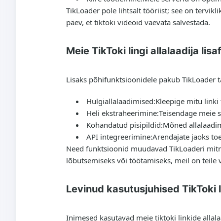
TikLoader pole lihtsalt tööriist; see on tervi
päev, et tiktoki videoid vaevata salvestada.
Meie TikToki lingi allalaadija lis
Lisaks põhifunktsioonidele pakub TikLoader tä
Hulgiallalaadimised:
Kleepige mitu linki 
Heli ekstraheerimine:
Teisendage meie s
Kohandatud pisipildid:
Mõned allalaadimi
API integreerimine:
Arendajate jaoks toe
Need funktsioonid muudavad TikLoaderi mitmekü
lõbutsemiseks või töötamiseks, meil on teile v
Levinud kasutusjuhised TikToki 
Inimesed kasutavad meie tiktoki linkide allal