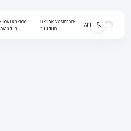
kToki linkide
TikTok Vesimärk
APIs
lalaadija
puudub
e