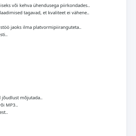
simiseks või kehva ühendusega piirkondades..
aadimised tagavad, et kvaliteet ei vähene..
istöö jaoks ilma platvormipiiranguteta..
ti..
d jõudlust mõjutada..
või MP3..
st..