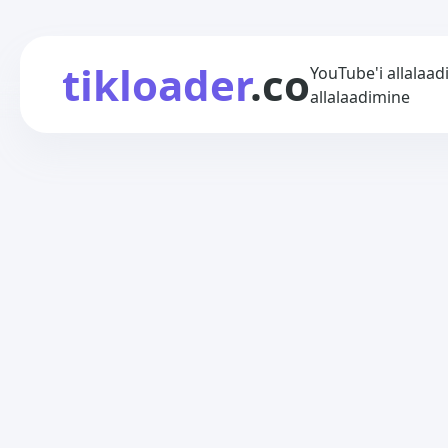
tikloader
.co
YouTube'i allalaadij
allalaadimine