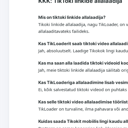
KKK: TikToki linkide allalaadija
Mis on tiktoki linkide allalaadija?
Tikoki linkide allalaadija, nagu TikLoader, on
allalaaditavateks failideks.
Kas TikLoaderit saab tiktoki video allalaa
Jah, absoluutselt. Laadige Tikokok lingi kaudu
Kas ma saan alla laadida tiktoki videoid k
Jah, meie tiktoki linkide allalaadija säilitab o
Kas TikLoaderiga allalaadimine lisab vesi
Ei, kõik salvestatud tiktoki videod on puhta
Kas selle tiktoki video allalaadimise töörii
TikLoader on turvaline, ilma pahavara või and
Kuidas saada Tikokit mobiilis lingi kaudu al