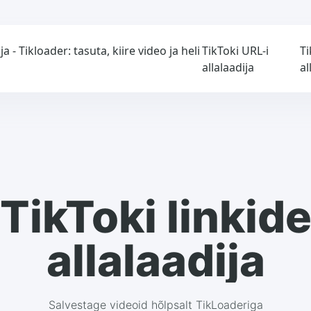
a - Tikloader: tasuta, kiire video ja heli
TikToki URL-i
Ti
allalaadija
al
TikToki linkid
allalaadija
Salvestage videoid hõlpsalt TikLoaderiga