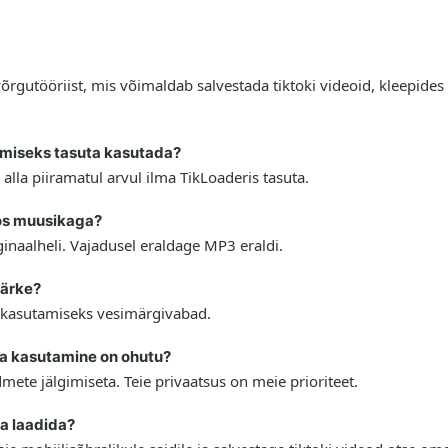
 võrgutööriist, mis võimaldab salvestada tiktoki videoid, kleepide
dimiseks tasuta kasutada?
 alla piiramatul arvul ilma TikLoaderis tasuta.
oos muusikaga?
riginaalheli. Vajadusel eraldage MP3 eraldi.
märke?
ks kasutamiseks vesimärgivabad.
sta kasutamine on ohutu?
mete jälgimiseta. Teie privaatsus on meie prioriteet.
la laadida?