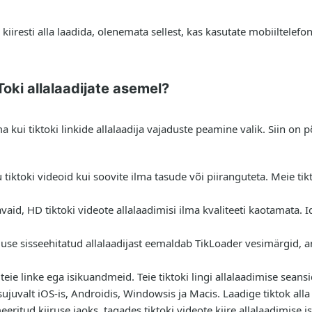
kiiresti alla laadida, olenemata sellest, kas kasutate mobiiltelefo
Toki allalaadijate asemel?
 kui tiktoki linkide allalaadija vajaduste peamine valik. Siin on 
ju tiktoki videoid kui soovite ilma tasude või piiranguteta. Meie t
vaid, HD tiktoki videote allalaadimisi ilma kvaliteeti kaotamata. 
duse sisseehitatud allalaadijast eemaldab TikLoader vesimärgid, a
teie linke ega isikuandmeid. Teie tiktoki lingi allalaadimise seans
ujuvalt iOS-is, Androidis, Windowsis ja Macis. Laadige tiktok alla 
eritud kiiruse jaoks, tagades tiktoki videote kiire allalaadimise i