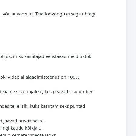
ni või lauaarvutit. Teie töövoogu ei sega ühtegi
põhjus, miks kasutajad eelistavad meid tiktoki
iktoki video allalaadimisteenus on 100%
Ideaalne sisuloojatele, kes peavad sisu ümber
ndes teile isiklikuks kasutamiseks puhtad
id jäävad privaatseks..
lingi kaudu kõikjalt..
segi pikemate videote jaoks..