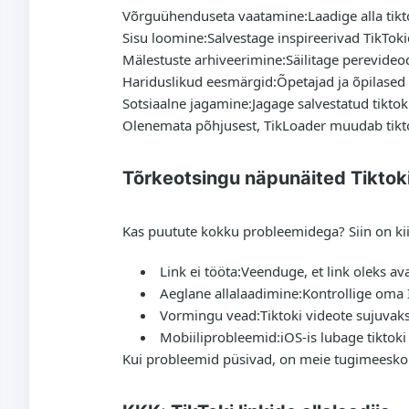
Võrguühenduseta vaatamine:
Laadige alla tik
Sisu loomine:
Salvestage inspireerivad TikToki
Mälestuste arhiveerimine:
Säilitage perevideod
Hariduslikud eesmärgid:
Õpetajad ja õpilased 
Sotsiaalne jagamine:
Jagage salvestatud tiktoki
Olenemata põhjusest, TikLoader muudab tiktoki
Tõrkeotsingu näpunäited Tiktoki
Kas puutute kokku probleemidega? Siin on kiir
Link ei tööta:
Veenduge, et link oleks aval
Aeglane allalaadimine:
Kontrollige oma 
Vormingu vead:
Tiktoki videote sujuvak
Mobiiliprobleemid:
iOS-is lubage tiktok
Kui probleemid püsivad, on meie tugimeeskon