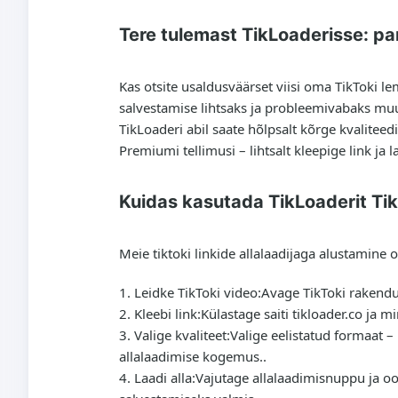
Tere tulemast TikLoaderisse: pari
Kas otsite usaldusväärset viisi oma TikToki le
salvestamise lihtsaks ja probleemivabaks muut
TikLoaderi abil saate hõlpsalt kõrge kvaliteedi
Premiumi tellimusi – lihtsalt kleepige link ja
Kuidas kasutada TikLoaderit Tik
Meie tiktoki linkide allalaadijaga alustamine 
Leidke TikToki video:
Avage TikToki rakendus
Kleebi link:
Külastage saiti tikloader.co ja mi
Valige kvaliteet:
Valige eelistatud formaat –
allalaadimise kogemus..
Laadi alla:
Vajutage allalaadimisnuppu ja ood