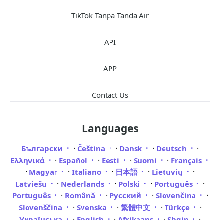
TikTok Tanpa Tanda Air
API
APP
Contact Us
Languages
·
·
·
·
Български
Čeština
Dansk
Deutsch
·
·
·
·
Ελληνικά
Español
Eesti
Suomi
Français
·
·
·
·
·
Magyar
Italiano
日本語
Lietuvių
·
·
·
·
Latviešu
Nederlands
Polski
Português
·
·
·
·
Português
Română
Русский
Slovenčina
·
·
·
·
Slovenščina
Svenska
繁體中文
Türkçe
·
·
·
·
Українська
English
Afrikaans
Shqip