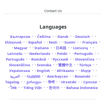
Contact Us
Languages
·
·
·
·
Български
Čeština
Dansk
Deutsch
·
·
·
·
Ελληνικά
Español
Eesti
Suomi
Français
·
·
·
·
·
Magyar
Italiano
日本語
Lietuvių
·
·
·
·
Latviešu
Nederlands
Polski
Português
·
·
·
·
Português
Română
Русский
Slovenčina
·
·
·
·
Slovenščina
Svenska
繁體中文
Türkçe
·
·
·
·
Українська
English
Afrikaans
Shqip
·
·
·
·
العربية
Հայերեն
Azərbaycan
Bosanski
·
·
·
·
Tagalog
ქართული
हिन्दी
Hrvatski
Српски
·
·
·
·
ไทย
Tiếng Việt
한국어
Bahasa Indonesia