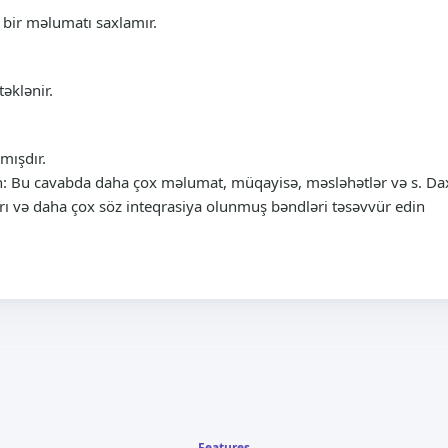
ç bir məlumatı saxlamır.
təklənir.
mışdır.
Bu cavabda daha çox məlumat, müqayisə, məsləhətlər və s. Daxil
ları və daha çox söz inteqrasiya olunmuş bəndləri təsəvvür edin
Features