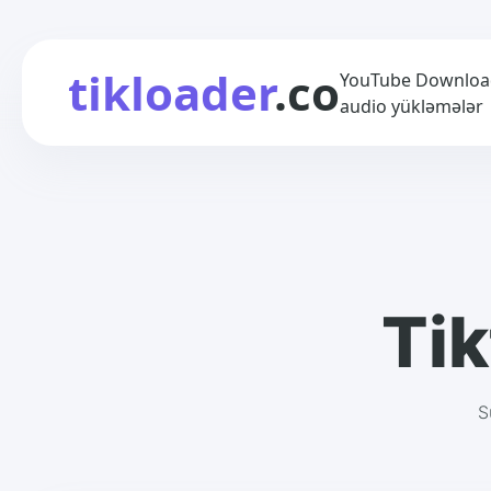
tikloader
.co
YouTube Downloader
audio yükləmələr
Tik
S