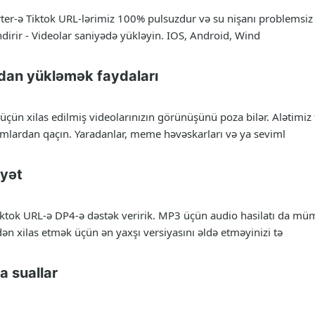
er-ə Tiktok URL-lərimiz 100% pulsuzdur və su nişanı problemsiz r
əndirir - Videolar saniyədə yükləyin. IOS, Android, Wind
adan yükləmək faydaları
 üçün xilas edilmiş videolarınızın görünüşünü poza bilər. Alətimiz
amlardan qaçın. Yaradanlar, meme həvəskarları və ya seviml
yyət
tok URL-ə DP4-ə dəstək veririk. MP3 üçün audio hasilatı da mü
indən xilas etmək üçün ən yaxşı versiyasını əldə etməyinizi tə
 suallar