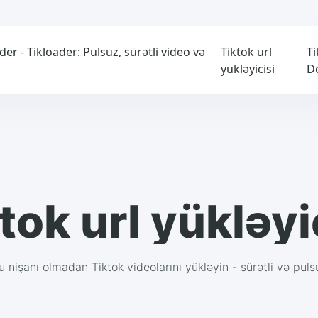
 - Tikloader: Pulsuz, sürətli video və
Tiktok url
Ti
yükləyicisi
D
tok url yükləyi
u nişanı olmadan Tiktok videolarını yükləyin - sürətli və puls