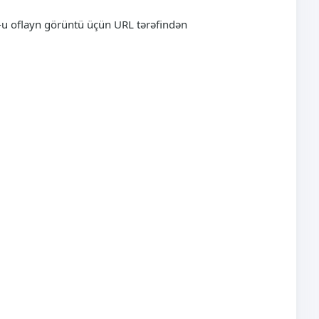
ok-u oflayn görüntü üçün URL tərəfindən