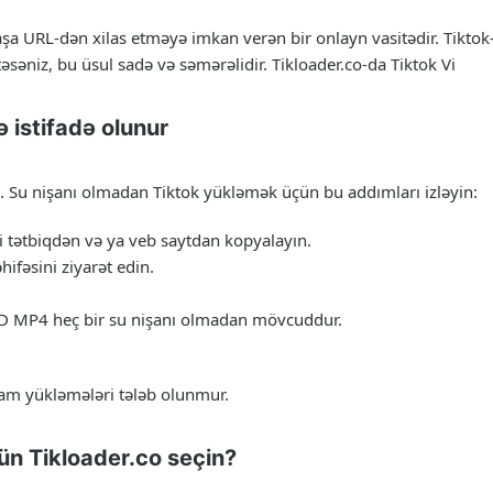
rbaşa URL-dən xilas etməyə imkan verən bir onlayn vasitədir. Tikt
əniz, bu üsul sadə və səmərəlidir. Tikloader.co-da Tiktok Vi
 istifadə olunur
. Su nişanı olmadan Tiktok yükləmək üçün bu addımları izləyin:
i tətbiqdən və ya veb saytdan kopyalayın.
ifəsini ziyarət edin.
 HD MP4 heç bir su nişanı olmadan mövcuddur.
ram yükləmələri tələb olunmur.
ün Tikloader.co seçin?