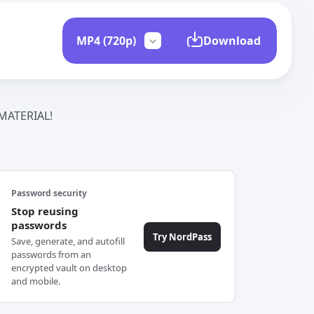
Download
ATERIAL!
Password security
Stop reusing
passwords
Try NordPass
Save, generate, and autofill
passwords from an
encrypted vault on desktop
and mobile.