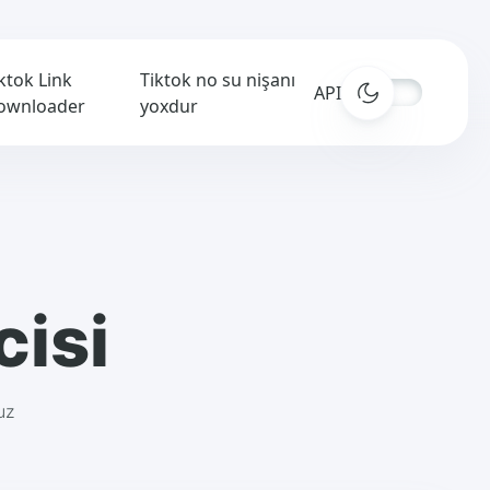
ktok Link
Tiktok no su nişanı
APIs
ownloader
yoxdur
cisi
uz