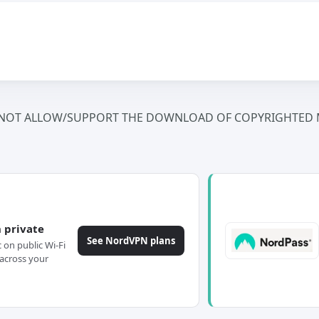
NOT ALLOW/SUPPORT THE DOWNLOAD OF COPYRIGHTED M
 private
See NordVPN plans
c on public Wi-Fi
across your