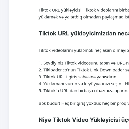
Tiktok URL yükləyicisi, Tiktok videolarını bi
yükləmək və ya tətbiq olmadan paylaşmaq istəs
Tiktok URL yükləyicimizdən necə
Tiktok videolarını yükləmək heç asan olmayıb
Sevdiyiniz Tiktok videosunu tapın və URL-n
Tikloader.co'nun Tiktok Link Downloader səh
Tiktok URL-i giriş sahəsinə yapışdırın.
Yükləməni vurun və keyfiyyətinizi seçin -
Tiktok'u URL-dən birbaşa cihazınıza aparın.
Bəs budur! Heç bir giriş yoxdur, heç bir proq
Niyə Tiktok Video Yükləyicisi üç