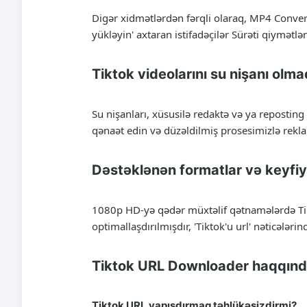
Digər xidmətlərdən fərqli olaraq, MP4 Convert
yükləyin' axtaran istifadəçilər Sürəti qiymətl
Tiktok videolarını su nişanı olm
Su nişanları, xüsusilə redaktə və ya reposting
qənaət edin və düzəldilmiş prosesimizlə rekl
Dəstəklənən formatlar və keyfi
1080p HD-yə qədər müxtəlif qətnamələrdə Tik
optimallaşdırılmışdır, 'Tiktok'u url' nəticələr
Tiktok URL Downloader haqqında
Tiktok URL yapışdırmaq təhlükəsizdirmi?