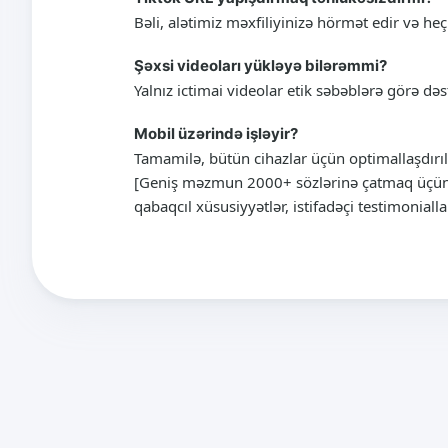
Bəli, alətimiz məxfiliyinizə hörmət edir və he
Şəxsi videoları yükləyə bilərəmmi?
Yalnız ictimai videolar etik səbəblərə görə dəs
Mobil üzərində işləyir?
Tamamilə, bütün cihazlar üçün optimallaşdırıl
[Geniş məzmun 2000+ sözlərinə çatmaq üçün: 
qabaqcıl xüsusiyyətlər, istifadəçi testimonial