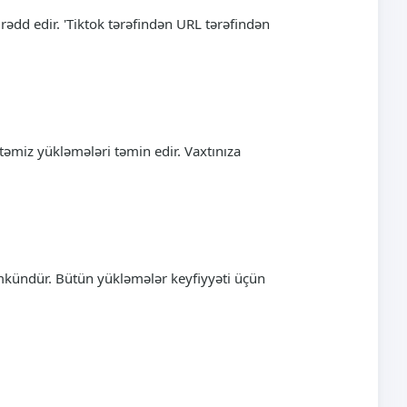
ədd edir. 'Tiktok tərəfindən URL tərəfindən
 təmiz yükləmələri təmin edir. Vaxtınıza
mkündür. Bütün yükləmələr keyfiyyəti üçün