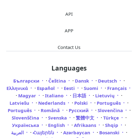
API
APP
Contact Us
Languages
·
·
·
·
Български
Čeština
Dansk
Deutsch
·
·
·
·
Ελληνικά
Español
Eesti
Suomi
Français
·
·
·
·
·
Magyar
Italiano
日本語
Lietuvių
·
·
·
·
Latviešu
Nederlands
Polski
Português
·
·
·
·
Português
Română
Русский
Slovenčina
·
·
·
·
Slovenščina
Svenska
繁體中文
Türkçe
·
·
·
·
Українська
English
Afrikaans
Shqip
·
·
·
·
العربية
Հայերեն
Azərbaycan
Bosanski