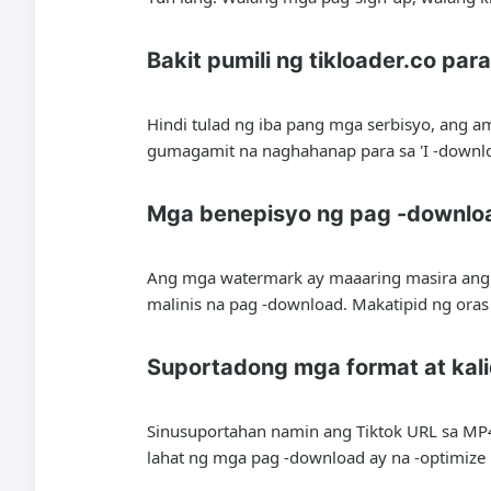
Bakit pumili ng tikloader.co pa
Hindi tulad ng iba pang mga serbisyo, ang a
gumagamit na naghahanap para sa 'I -downlo
Mga benepisyo ng pag -downloa
Ang mga watermark ay maaaring masira ang hit
malinis na pag -download. Makatipid ng oras
Suportadong mga format at kal
Sinusuportahan namin ang Tiktok URL sa MP4
lahat ng mga pag -download ay na -optimize 