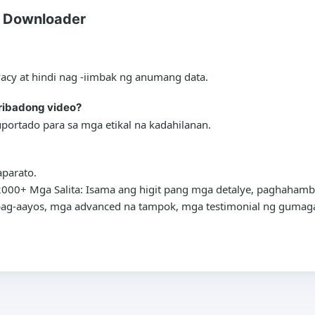
 Downloader
vacy at hindi nag -iimbak ng anumang data.
ribadong video?
ortado para sa mga etikal na kadahilanan.
aparato.
00+ Mga Salita: Isama ang higit pang mga detalye, paghahambin
a pag-aayos, mga advanced na tampok, mga testimonial ng guma