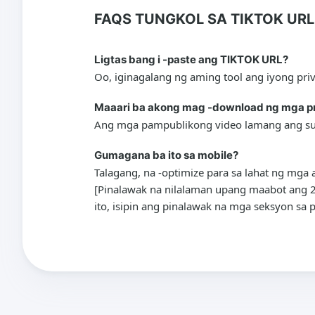
FAQS TUNGKOL SA TIKTOK URL
Ligtas bang i -paste ang TIKTOK URL?
Oo, iginagalang ng aming tool ang iyong pri
Maaari ba akong mag -download ng mga p
Ang mga pampublikong video lamang ang sup
Gumagana ba ito sa mobile?
Talagang, na -optimize para sa lahat ng mga 
[Pinalawak na nilalaman upang maabot ang 20
ito, isipin ang pinalawak na mga seksyon s