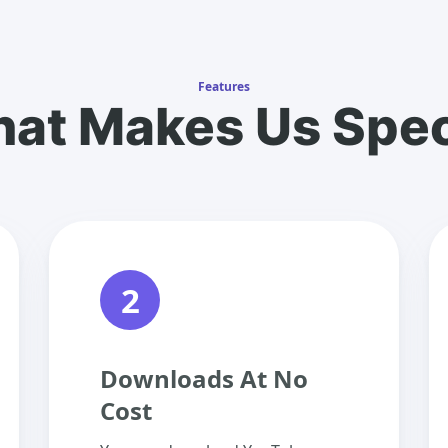
Features
at Makes Us Spec
2
Downloads At No
Cost