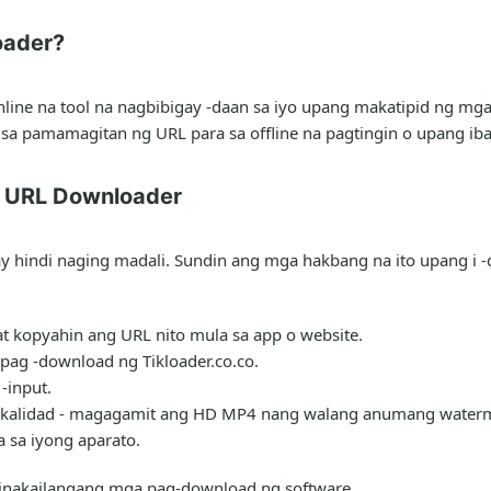
oader?
line na tool na nagbibigay -daan sa iyo upang makatipid ng mga 
sa pamamagitan ng URL para sa offline na pagtingin o upang ib
k URL Downloader
y hindi naging madali. Sundin ang mga hakbang na ito upang i 
t kopyahin ang URL nito mula sa app o website.
pag -download ng Tikloader.co.co.
-input.
iyong kalidad - magagamit ang HD MP4 nang walang anumang water
a sa iyong aparato.
kinakailangang mga pag-download ng software.