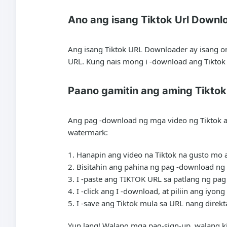
Ano ang isang Tiktok Url Downl
Ang isang Tiktok URL Downloader ay isang on
URL. Kung nais mong i -download ang Tiktok 
Paano gamitin ang aming Tikto
Ang pag -download ng mga video ng Tiktok a
watermark:
Hanapin ang video na Tiktok na gusto mo a
Bisitahin ang pahina ng pag -download ng 
I -paste ang TIKTOK URL sa patlang ng pag 
I -click ang I -download, at piliin ang 
I -save ang Tiktok mula sa URL nang direkt
Yun lang! Walang mga pag-sign-up, walang 