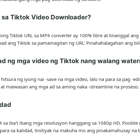
ra sa Tiktok Video Downloader?
ming Tiktok URL sa MP4 converter ay 100% libre at tinanggal a
ad ang Tiktok sa pamamagitan ng URL' Pinahahalagahan ang bili
d ng mga video ng Tiktok nang walang wate
sura ng iyong nai -save na mga video, lalo na para sa pag -edit
 at maiwasan ang mga ad sa aming naka -streamline na proseso.
idad
 sa iba't ibang mga resolusyon hanggang sa 1080p HD. Posible 
para sa kalidad, tinitiyak na makuha mo ang pinakamahusay na 