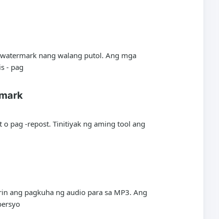
ng watermark nang walang putol. Ang mga
s - pag
rmark
 o pag -repost. Tinitiyak ng aming tool ang
rin ang pagkuha ng audio para sa MP3. Ang
bersyo