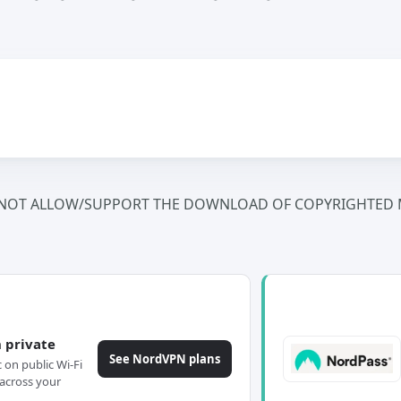
NOT ALLOW/SUPPORT THE DOWNLOAD OF COPYRIGHTED M
 private
See NordVPN plans
c on public Wi-Fi
across your