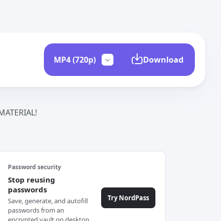
Download
ATERIAL!
Password security
Stop reusing
passwords
Try NordPass
Save, generate, and autofill
passwords from an
encrypted vault on desktop