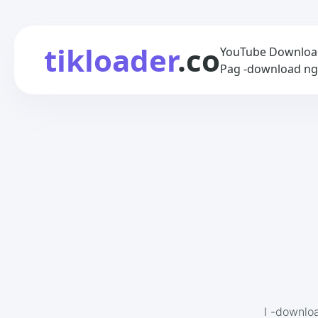
tikloader
.co
YouTube Downloader
Pag -download ng
I -downlo